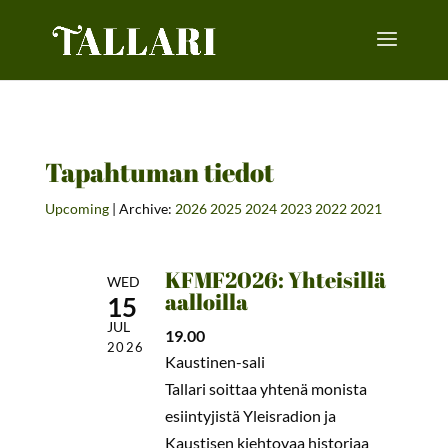
Tapahtuman tiedot
Upcoming
| Archive:
2026
2025
2024
2023
2022
2021
KFMF2026: Yhteisillä
WED
aalloilla
15
JUL
19.00
2026
Kaustinen-sali
Tallari soittaa yhtenä monista
esiintyjistä Yleisradion ja
Kaustisen kiehtovaa historiaa