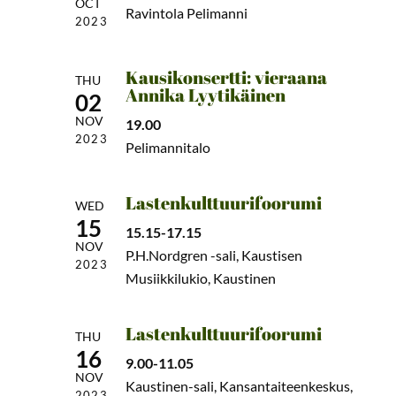
OCT
Ravintola Pelimanni
2023
Kausikonsertti: vieraana
THU
Annika Lyytikäinen
02
NOV
19.00
2023
Pelimannitalo
Lastenkulttuurifoorumi
WED
15
15.15-17.15
NOV
P.H.Nordgren -sali, Kaustisen
2023
Musiikkilukio, Kaustinen
Lastenkulttuurifoorumi
THU
16
9.00-11.05
NOV
Kaustinen-sali, Kansantaiteenkeskus,
2023