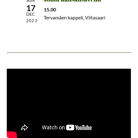
SUN
17
15.00
DEC
Tervamäen kappeli, Viitasaari
2023