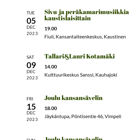
Sivu-ja peräkamarimusiikkia
TUE
kaustislaisittain
05
DEC
19.00
2023
Fiuli, Kansantaiteenkeskus, Kaustinen
Tallari&Lauri Kotamäki
SAT
09
14.00
DEC
Kulttuurikeskus Sanssi, Kauhajoki
2023
Joulu kansansävelin
FRI
15
18.00
DEC
Jäykäntupa, Pöntisentie 46, Vimpeli
2023
Joulu kansansävelin