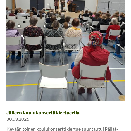
Jälleen koulukonserttikiertueella
30.03.2026
Kevään toinen koulukonserttikiertue suuntautui Päijät-