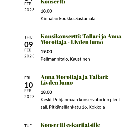
Konsertti
FEB
2023
18.00
Kinnalan koukku, Sastamala
Kausikonsertti: Tallari ja Anna
THU
Morottaja - Livđen lumo
09
FEB
19.00
2023
Pelimannitalo, Kaustinen
Anna Morottaja ja Tallari:
FRI
Livđen lumo
10
FEB
18.00
2023
Keski-Pohjanmaan konservatorion pieni
sali, Pitkänsillankatu 16, Kokkola
Konsertti eskarilaisille
TUE