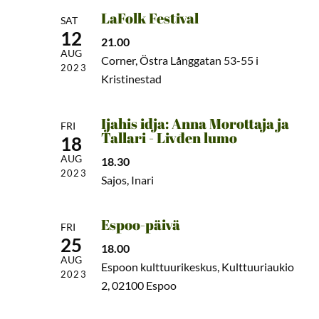
LaFolk Festival
SAT
12
21.00
AUG
Corner, Östra Långgatan 53-55 i
2023
Kristinestad
Ijahis idja: Anna Morottaja ja
FRI
Tallari - Livđen lumo
18
AUG
18.30
2023
Sajos, Inari
Espoo-päivä
FRI
25
18.00
AUG
Espoon kulttuurikeskus, Kulttuuriaukio
2023
2, 02100 Espoo