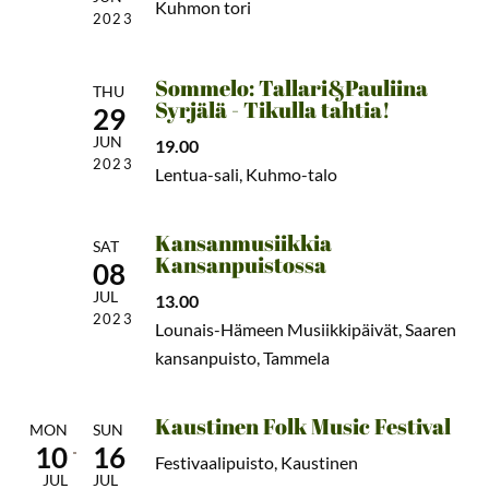
Kuhmon tori
2023
Sommelo: Tallari&Pauliina
THU
Syrjälä - Tikulla tahtia!
29
JUN
19.00
2023
Lentua-sali, Kuhmo-talo
Kansanmusiikkia
SAT
Kansanpuistossa
08
JUL
13.00
2023
Lounais-Hämeen Musiikkipäivät, Saaren
kansanpuisto, Tammela
Kaustinen Folk Music Festival
MON
SUN
10
16
Festivaalipuisto, Kaustinen
JUL
JUL