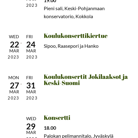
19.00
2023
Pieni sali, Keski-Pohjanmaan
konservatorio, Kokkola
Koulukonserttikiertue
WED
FRI
22
24
Sipoo, Raasepori ja Hanko
MAR
MAR
2023
2023
Koulukonsertit Jokilaaksot ja
MON
FRI
Keski-Suomi
27
31
MAR
MAR
2023
2023
Konsertti
WED
29
18.00
MAR
Palokan pelimannitalo, Jyväskylä