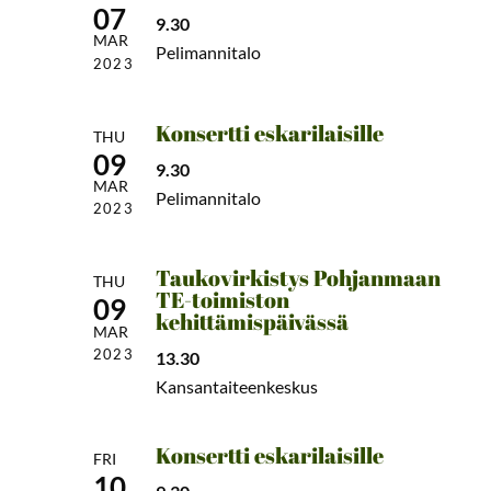
07
9.30
MAR
Pelimannitalo
2023
Konsertti eskarilaisille
THU
09
9.30
MAR
Pelimannitalo
2023
Taukovirkistys Pohjanmaan
THU
TE-toimiston
09
kehittämispäivässä
MAR
2023
13.30
Kansantaiteenkeskus
Konsertti eskarilaisille
FRI
10