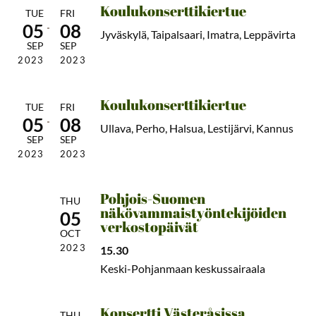
Koulukonserttikiertue
TUE
FRI
05
08
Jyväskylä, Taipalsaari, Imatra, Leppävirta
SEP
SEP
2023
2023
Koulukonserttikiertue
TUE
FRI
05
08
Ullava, Perho, Halsua, Lestijärvi, Kannus
SEP
SEP
2023
2023
Pohjois-Suomen
THU
näkövammaistyöntekijöiden
05
verkostopäivät
OCT
2023
15.30
Keski-Pohjanmaan keskussairaala
Konsertti Västeråsissa
THU