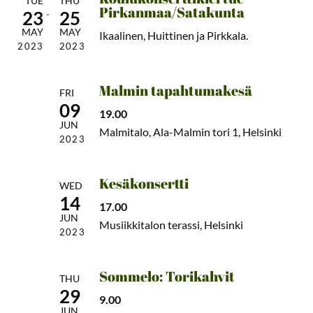
TUE
THU
Pirkanmaa/Satakunta
23
25
MAY
MAY
Ikaalinen, Huittinen ja Pirkkala.
2023
2023
Malmin tapahtumakesä
FRI
09
19.00
JUN
Malmitalo, Ala-Malmin tori 1, Helsinki
2023
Kesäkonsertti
WED
14
17.00
JUN
Musiikkitalon terassi, Helsinki
2023
Sommelo: Torikahvit
THU
29
9.00
JUN