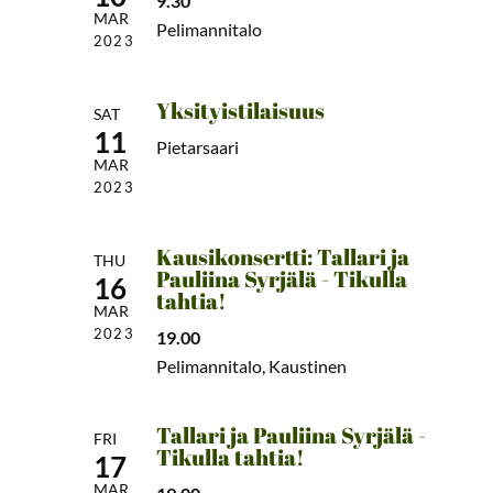
9.30
MAR
Pelimannitalo
2023
Yksityistilaisuus
SAT
11
Pietarsaari
MAR
2023
Kausikonsertti: Tallari ja
THU
Pauliina Syrjälä - Tikulla
16
tahtia!
MAR
2023
19.00
Pelimannitalo, Kaustinen
Tallari ja Pauliina Syrjälä -
FRI
Tikulla tahtia!
17
MAR