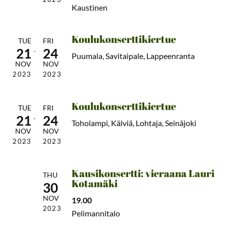
Kaustinen
Koulukonserttikiertue
TUE
FRI
21
24
Puumala, Savitaipale, Lappeenranta
NOV
NOV
2023
2023
Koulukonserttikiertue
TUE
FRI
21
24
Toholampi, Kälviä, Lohtaja, Seinäjoki
NOV
NOV
2023
2023
Kausikonsertti: vieraana Lauri
THU
Kotamäki
30
NOV
19.00
2023
Pelimannitalo