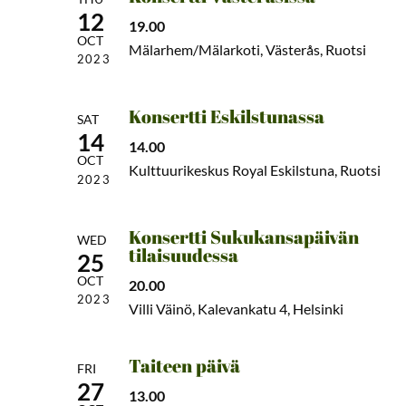
12
19.00
OCT
Mälarhem/Mälarkoti, Västerås, Ruotsi
2023
Konsertti Eskilstunassa
SAT
14
14.00
OCT
Kulttuurikeskus Royal Eskilstuna, Ruotsi
2023
Konsertti Sukukansapäivän
WED
tilaisuudessa
25
OCT
20.00
2023
Villi Väinö, Kalevankatu 4, Helsinki
Taiteen päivä
FRI
27
13.00