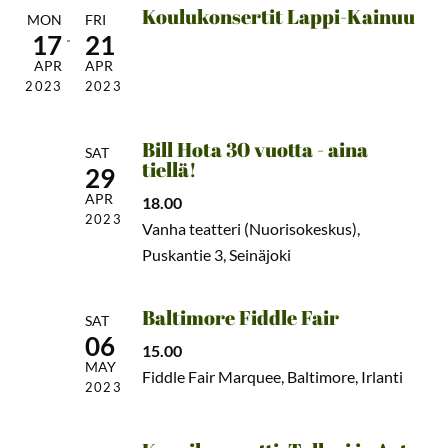
Koulukonsertit Lappi-Kainuu
MON
FRI
17
21
APR
APR
2023
2023
Bill Hota 30 vuotta - aina
SAT
tiellä!
29
APR
18.00
2023
Vanha teatteri (Nuorisokeskus),
Puskantie 3, Seinäjoki
Baltimore Fiddle Fair
SAT
06
15.00
MAY
Fiddle Fair Marquee, Baltimore, Irlanti
2023