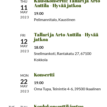
Kausikonsertti: Tallari ja Arto
THU
Anttila - Hyvää jatkoa
11
MAY
19.00
2023
Pelimannitalo, Kaustinen
Tallari ja Arto Anttila - Hyvää
FRI
jatkoa
12
MAY
18.00
2023
Snellmankoti, Rantakatu 27, 67100
Kokkola
Konsertti
MON
22
19.00
MAY
Oma Tupa, Teinintie 4-6, 39500 Ikaalinen
2023
Koulukonserttikiertue