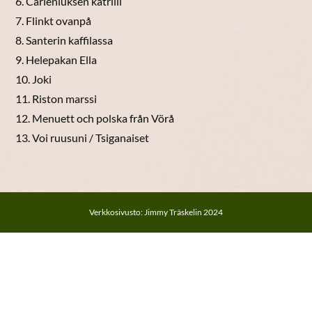
6. Carleniuksen katrilli
7. Flinkt ovanpå
8. Santerin kaffilassa
9. Helepakan Ella
10. Joki
11. Riston marssi
12. Menuett och polska från Vörå
13. Voi ruusuni / Tsiganaiset
Verkkosivusto: Jimmy Träskelin 2024