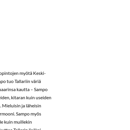
opintojen myötä Keski-
o tuo Tallariin väriä
rtuaarinsa kautta – Sampo
eiden, kitaran kuin useiden
 Mieluisin ja läheisin
harmooni. Sampo myös
lle kuin muillekin
ttaa Tallarin lisäksi