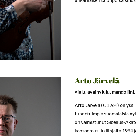
Arto Järvelä
viulu, avainviulu, mandoliini,
Arto Järvelä (s. 1964) on yksi
tunnetuimpia suomalaisia n
on valmistunut Sibelius-Aka
kansanmusiikkilinjalta 1994 j