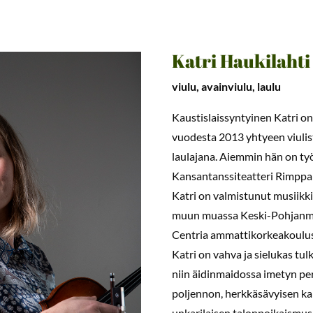
Katri Haukilahti
viulu, avainviulu, laulu
Kaustislaissyntyinen Katri on
vuodesta 2013 yhtyeen viulisti
laulajana. Aiemmin hän on t
Kansantanssiteatteri Rimpp
Katri on valmistunut musiikk
muun muassa Keski-Pohjanma
Centria ammattikorkeakoulus
Katri on vahva ja sielukas tul
niin äidinmaidossa imetyn per
poljennon, herkkäsävyisen k
unkarilaisen talonpoikaismusi