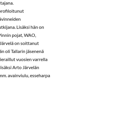
tajana.
rofiloitunut
hävinneiden
utkijana. Lisäksi hän on
Pinnin pojat, WAO,
Järvelä on soittanut
Hän oli Tallarin jäsenenä
raillut vuosien varrella
 lisäksi Arto Järvelän
 mm. avainviulu, esseharpa