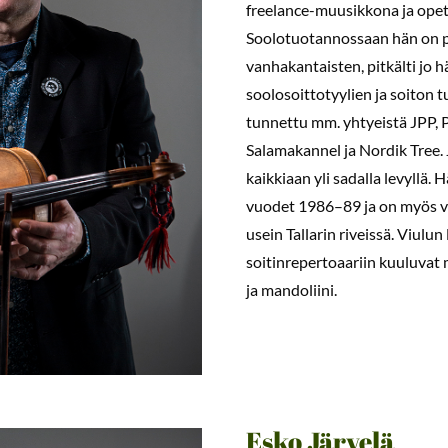
freelance-muusikkona ja opet
Soolotuotannossaan hän on p
vanhakantaisten, pitkälti jo 
soolosoittotyylien ja soiton t
tunnettu mm. yhtyeistä JPP, 
Salamakannel ja Nordik Tree. 
kaikkiaan yli sadalla levyllä. 
vuodet 1986–89 ja on myös vie
usein Tallarin riveissä. Viulun
soitinrepertoaariin kuuluvat
ja mandoliini.
Esko Järvelä