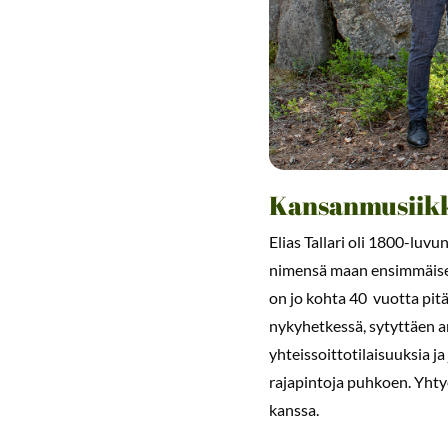
Kansanmusiikk
Elias Tallari oli 1800-luvun
nimensä maan ensimmäisell
on jo kohta 40 vuotta pitän
nykyhetkessä, sytyttäen ark
yhteissoittotilaisuuksia ja
rajapintoja puhkoen. Yhty
kanssa.