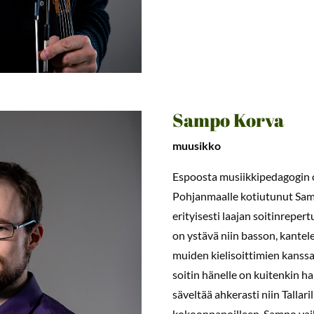
Sampo Korva
muusikko
Espoosta musiikkipedagogin 
Pohjanmaalle kotiutunut Samp
erityisesti laajan soitinrepe
on ystävä niin basson, kantel
muiden kielisoittimien kanssa.
soitin hänelle on kuitenkin 
säveltää ahkerasti niin Tallari
kokoonpanoilleen. Sampo vaiku