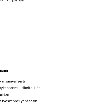
 laulu
 kansainvälisesti
ykykansanmuusikoita. Hän
temian
a työskennellyt pääosin