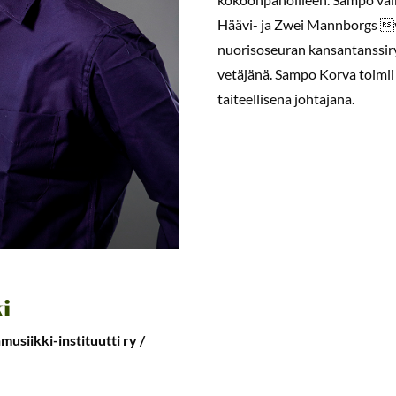
Häävi- ja Zwei Mannborgs y
nuorisoseuran kansantanssir
vetäjänä. Sampo Korva toimii 
taiteellisena johtajana.
i
usiikki-instituutti ry /