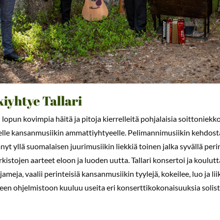
iyhtye Tallari
 lopun kovimpia häitä ja pitoja kierrelleitä pohjalaisia soittoniekkoj
e kansanmusiikin ammattiyhtyeelle. Pelimannimusiikin kehdosta K
yt yllä suomalaisen juurimusiikin liekkiä toinen jalka syvällä peri
istojen aarteet eloon ja luoden uutta. Tallari konsertoi ja koulutta
 jameja, vaalii perinteisiä kansanmusiikin tyylejä, kokeilee, luo ja l
een ohjelmistoon kuuluu useita eri konserttikokonaisuuksia solis