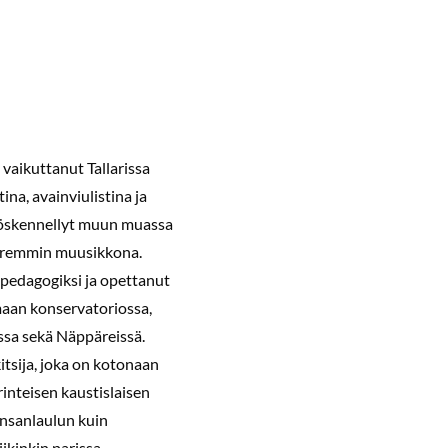
 vaikuttanut Tallarissa
na, avainviulistina ja
yöskennellyt muun muassa
aremmin muusikkona.
ipedagogiksi ja opettanut
an konservatoriossa,
sa sekä Näppäreissä.
kitsija, joka on kotonaan
inteisen kaustislaisen
ansanlaulun kuin
ikinkin parissa.