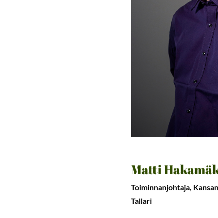
Matti Hakamäk
Toiminnanjohtaja, Kansanm
Tallari