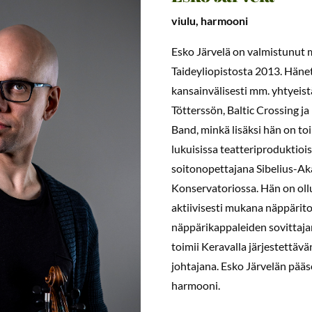
viulu, harmooni
Esko Järvelä on valmistunut m
Taideyliopistosta 2013. Häne
kansainvälisesti mm. yhtyeistä
Tötterssön, Baltic Crossing ja
Band, minkä lisäksi hän on t
lukuisissa teatteriproduktiois
soitonopettajana Sibelius-Ak
Konservatoriossa. Hän on ollu
aktiivisesti mukana näppärit
näppärikappaleiden sovittajan
toimii Keravalla järjestettävä
johtajana. Esko Järvelän pääso
harmooni.