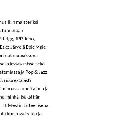
usiikin maisteriksi
t tunnetaan
 Frigg, JPP, Teho,
 Esko Järvelä Epic Male
oiminut muusikkona
sa ja levytyksissä sekä
atemiassa ja Pop & Jazz
t nuoresta asti
oiminnassa opettajana ja
a, minkä lisäksi hän
n TE!-festin taiteellisena
ittimet ovat viulu ja