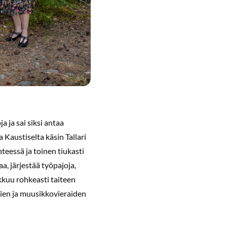
a ja sai siksi antaa
austiselta käsin Tallari
nteessä ja toinen tiukasti
a, järjestää työpajoja,
iikkuu rohkeasti taiteen
tien ja muusikkovieraiden