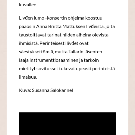
kuvailee.
Livđen lumo -konsertin ohjelma koostuu
pääosin Anna Briitta Mattuksen livđeistä, joita
taustoittavat tarinat niiden aiheina olevista
ihmisistä. Perinteisesti livđet ovat
säestyksettömiä, mutta Tallarin jäsenten
laaja instrumenttiosaaminen ja tarkoin
mietityt sovitukset tukevat upeasti perinteistä
ilmaisua.
Kuva: Susanna Salokannel