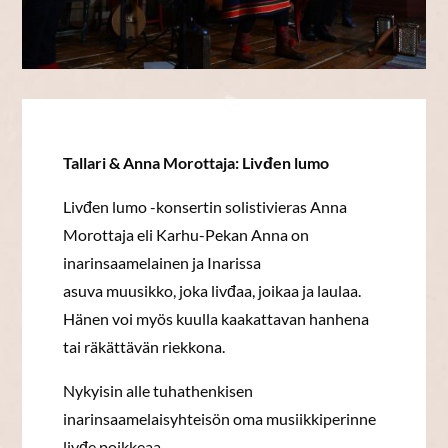
Tallari & Anna Morottaja: Livđen lumo
Livđen lumo -konsertin solistivieras Anna
Morottaja eli Karhu-Pekan Anna on
inarinsaamelainen ja Inarissa
asuva muusikko, joka livđaa, joikaa ja laulaa.
Hänen voi myös kuulla kaakattavan hanhena
tai räkättävän riekkona.
Nykyisin alle tuhathenkisen
inarinsaamelaisyhteisön oma musiikkiperinne
livđe poikkeaa