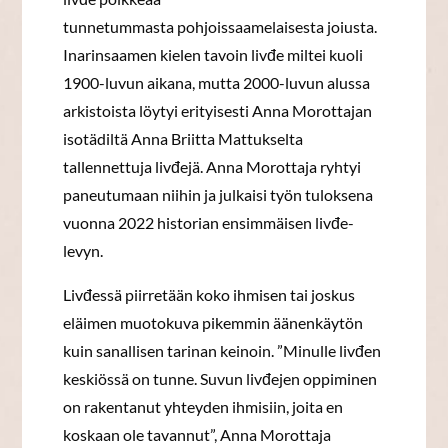
tunnetummasta pohjoissaamelaisesta joiusta.
Inarinsaamen kielen tavoin livđe miltei kuoli
1900-luvun aikana, mutta 2000-luvun alussa
arkistoista löytyi erityisesti Anna Morottajan
isotädiltä Anna Briitta Mattukselta
tallennettuja livđejä. Anna Morottaja ryhtyi
paneutumaan niihin ja julkaisi työn tuloksena
vuonna 2022 historian ensimmäisen livđe-
levyn.
Livđessä piirretään koko ihmisen tai joskus
eläimen muotokuva pikemmin äänenkäytön
kuin sanallisen tarinan keinoin. ”Minulle livđen
keskiössä on tunne. Suvun livđejen oppiminen
on rakentanut yhteyden ihmisiin, joita en
koskaan ole tavannut”, Anna Morottaja