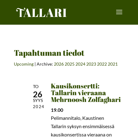
Tapahtuman tiedot
Upcoming
| Archive:
2026
2025
2024
2023
2022
2021
Kausikonsertti:
TO
Tallarin vieraana
26
Mehrnoosh Zolfaghari
SYYS
2024
19.00
Pelimannitalo, Kaustinen
Tallarin syksyn ensimmäisessä
kausikonsertissa vieraana on