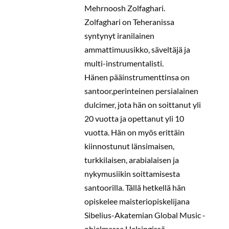
Mehrnoosh Zolfaghari.
Zolfaghari on Teheranissa
syntynyt iranilainen
ammattimuusikko, säveltäjä ja
multi-instrumentalisti.
Hänen pääinstrumenttinsa on
santoor,perinteinen persialainen
dulcimer, jota hän on soittanut yli
20 vuotta ja opettanut yli 10
vuotta. Hän on myös erittäin
kiinnostunut länsimaisen,
turkkilaisen, arabialaisen ja
nykymusiikin soittamisesta
santoorilla. Tällä hetkellä hän
opiskelee maisteriopiskelijana
Sibelius-Akatemian Global Music -
ohjelmassa Helsingissä.