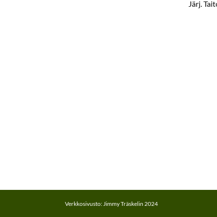
Järj. Ta
Verkkosivusto: Jimmy Träskelin 2024