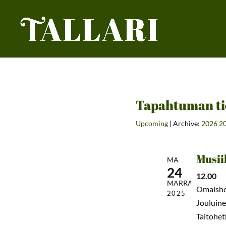
Tapahtuman ti
Upcoming
| Archive:
2026
2
Musii
MA
24
12.00
MARRAS
Omaishoi
2025
Jouluine
Taitohet