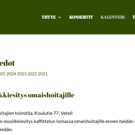
YHTYE
KONSERTIT
KALENTERI
T
edot
025
2024
2023
2022
2021
kkiesitys omaishoitajille
tajien toimitila, Koulutie 77, Veteli
n musiikkiesitys kaffittelun lomassa omaishoitajille ennen heidän 
keään.