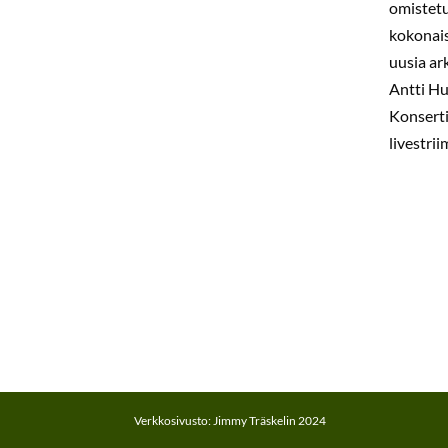
omistet
kokonais
uusia ar
Antti Hu
Konserti
livestri
Verkkosivusto: Jimmy Träskelin 2024