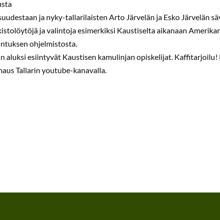
usta
uudestaan ja nyky-tallarilaisten Arto Järvelän ja Esko Järvelän sä
kistolöytöjä ja valintoja esimerkiksi Kaustiselta aikanaan Amerikan
ntuksen ohjelmistosta.
n aluksi esiintyvät Kaustisen kamulinjan opiskelijat. Kaffitarjoilu
imaus Tallarin youtube-kanavalla.