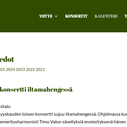
YHTYE
KONSERTIT
KALENTERI
T
edot
025
2024
2023
2022
2021
konsertti iltamahengessä
italo
 syyskauden toisen konsertti sujuu iltamahengessä. Ohjelmassa 
emeritusharmonisti Timo Valon sävellyksiä ensiesityksenä hänen Ka