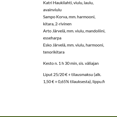
Katri Haukilahti, viulu, laulu,
avainviulu
Sampo Korva, mm. harmooni,
kitara, 2-rivinen
Arto Järvelä, mm. viulu, mandoliini,
esseharpa
Esko Järvelä, mm. viulu, harmooni,
tenorikitara
Kesto n. 1 h 30 min, sis. väliajan
Liput 25/20 € + tilausmaksu (alk.
1,50 € + 0,65% tilauksesta), lippu.fi