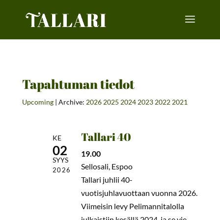
Tapahtuman tiedot
Upcoming
| Archive:
2026
2025
2024
2023
2022
2021
Tallari 40
KE
02
19.00
SYYS
Sellosali, Espoo
2026
Tallari juhlii 40-
vuotisjuhlavuottaan vuonna 2026.
Viimeisin levy Pelimannitalolla
julkaistiin kesällä 2024, ja se vie