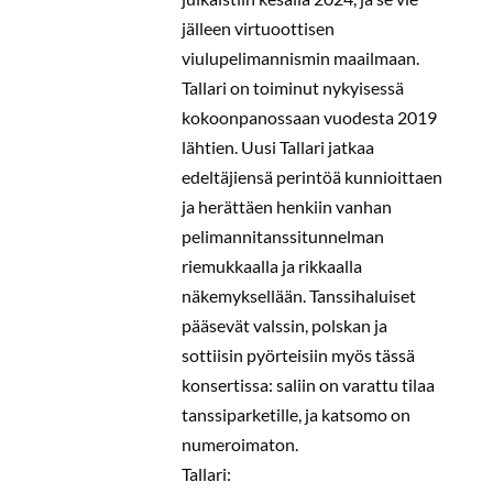
jälleen virtuoottisen
viulupelimannismin maailmaan.
Tallari on toiminut nykyisessä
kokoonpanossaan vuodesta 2019
lähtien. Uusi Tallari jatkaa
edeltäjiensä perintöä kunnioittaen
ja herättäen henkiin vanhan
pelimannitanssitunnelman
riemukkaalla ja rikkaalla
näkemyksellään. Tanssihaluiset
pääsevät valssin, polskan ja
sottiisin pyörteisiin myös tässä
konsertissa: saliin on varattu tilaa
tanssiparketille, ja katsomo on
numeroimaton.
Tallari: