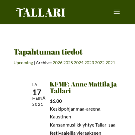
Tapahtuman tiedot
Upcoming
| Archive:
2026
2025
2024
2023
2022
2021
KFMF: Anne Mattila ja
LA
Tallari
17
HEINÄ
16.00
2021
Keskipohjanmaa-areena,
Kaustinen
Kansanmusiikkiyhtye Tallari saa
festivaaleilla vieraakseen