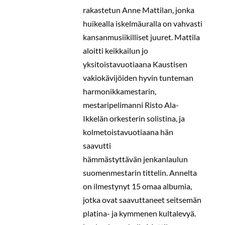
rakastetun Anne Mattilan, jonka
huikealla iskelmäuralla on vahvasti
kansanmusiikilliset juuret. Mattila
aloitti keikkailun jo
yksitoistavuotiaana Kaustisen
vakiokävijöiden hyvin tunteman
harmonikkamestarin,
mestaripelimanni Risto Ala-
Ikkelän orkesterin solistina, ja
kolmetoistavuotiaana hän
saavutti
hämmästyttävän jenkanlaulun
suomenmestarin tittelin. Annelta
on ilmestynyt 15 omaa albumia,
jotka ovat saavuttaneet seitsemän
platina- ja kymmenen kultalevyä.