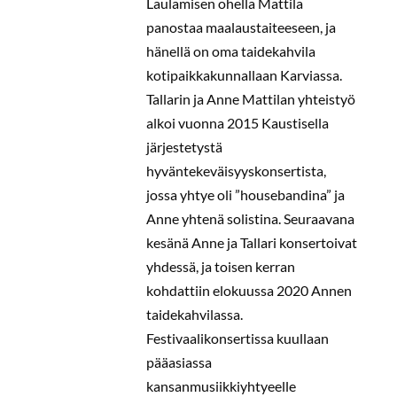
Laulamisen ohella Mattila
panostaa maalaustaiteeseen, ja
hänellä on oma taidekahvila
kotipaikkakunnallaan Karviassa.
Tallarin ja Anne Mattilan yhteistyö
alkoi vuonna 2015 Kaustisella
järjestetystä
hyväntekeväisyyskonsertista,
jossa yhtye oli ”housebandina” ja
Anne yhtenä solistina. Seuraavana
kesänä Anne ja Tallari konsertoivat
yhdessä, ja toisen kerran
kohdattiin elokuussa 2020 Annen
taidekahvilassa.
Festivaalikonsertissa kuullaan
pääasiassa
kansanmusiikkiyhtyeelle