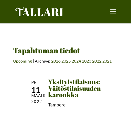
Tapahtuman tiedot
Upcoming
| Archive:
2026
2025
2024
2023
2022
2021
Yksityistilaisuus:
PE
Väitöstilaisuuden
11
karonkka
MAALIS
2022
Tampere