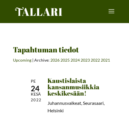
Tapahtuman tiedot
Upcoming
| Archive:
2026
2025
2024
2023
2022
2021
Kaustislaista
PE
kansanmusiikkia
24
keskikesään!
KESÄ
2022
Juhannusvalkeat, Seurasaari,
Helsinki