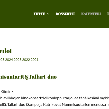
YHTYE
KONSERTIT
KALENTERI
T
edot
025
2024
2023
2022
2021
suutarit&Tallari-duo
 Kiiminki
hlaviikkojen kinokonserttiviikonloppu tarjoilee tänä kesänä mykk
ellä. Tallari-duo (Sampo ja Katri) ovat Nummisuutarien menossa 