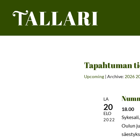
Tapahtuman ti
Upcoming
| Archive:
2026
2
Nummi
LA
20
18.00
ELO
Sykesali,
2022
Oulun ju
säestyks