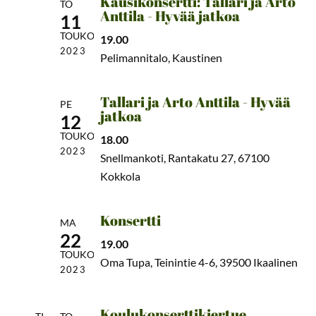
Kausikonsertti: Tallari ja Arto
TO
Anttila - Hyvää jatkoa
11
TOUKO
19.00
2023
Pelimannitalo, Kaustinen
Tallari ja Arto Anttila - Hyvää
PE
jatkoa
12
TOUKO
18.00
2023
Snellmankoti, Rantakatu 27, 67100
Kokkola
Konsertti
MA
22
19.00
TOUKO
Oma Tupa, Teinintie 4-6, 39500 Ikaalinen
2023
Koulukonserttikiertue