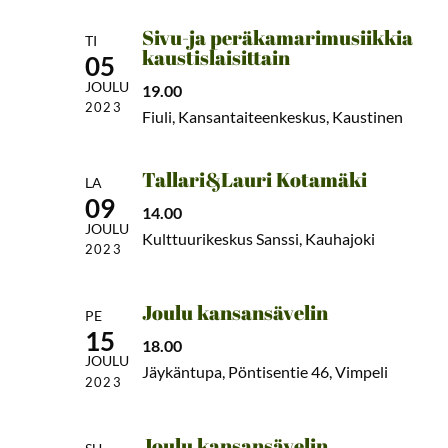
Sivu-ja peräkamarimusiikkia
TI
kaustislaisittain
05
JOULU
19.00
2023
Fiuli, Kansantaiteenkeskus, Kaustinen
Tallari&Lauri Kotamäki
LA
09
14.00
JOULU
Kulttuurikeskus Sanssi, Kauhajoki
2023
Joulu kansansävelin
PE
15
18.00
JOULU
Jäykäntupa, Pöntisentie 46, Vimpeli
2023
Joulu kansansävelin