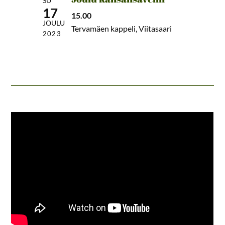
SU
17
15.00
JOULU
Tervamäen kappeli, Viitasaari
2023