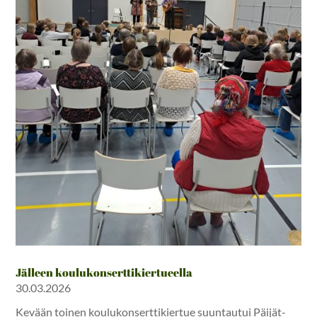
Jälleen koulukonserttikiertueella
30.03.2026
Kevään toinen koulukonserttikiertue suuntautui Päijät-