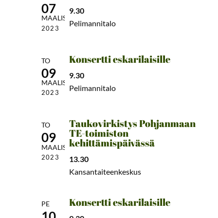
07
9.30
MAALIS
Pelimannitalo
2023
Konsertti eskarilaisille
TO
09
9.30
MAALIS
Pelimannitalo
2023
Taukovirkistys Pohjanmaan
TO
TE-toimiston
09
kehittämispäivässä
MAALIS
2023
13.30
Kansantaiteenkeskus
Konsertti eskarilaisille
PE
10