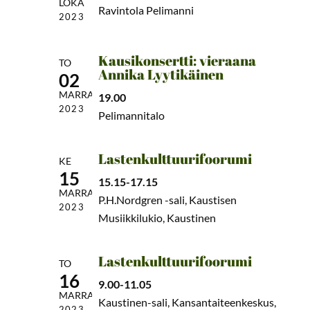
LOKA
Ravintola Pelimanni
2023
Kausikonsertti: vieraana
TO
Annika Lyytikäinen
02
MARRAS
19.00
2023
Pelimannitalo
Lastenkulttuurifoorumi
KE
15
15.15-17.15
MARRAS
P.H.Nordgren -sali, Kaustisen
2023
Musiikkilukio, Kaustinen
Lastenkulttuurifoorumi
TO
16
9.00-11.05
MARRAS
Kaustinen-sali, Kansantaiteenkeskus,
2023