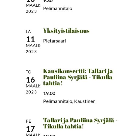
9.30
MAALIS
Pelimannitalo
2023
Yksityistilaisuus
LA
11
Pietarsaari
MAALIS
2023
Kausikonsertti: Tallari ja
TO
Pauliina Syrjälä - Tikulla
16
tahtia!
MAALIS
2023
19.00
Pelimannitalo, Kaustinen
Tallari ja Pauliina Syrjälä -
PE
Tikulla tahtia!
17
MAALIS