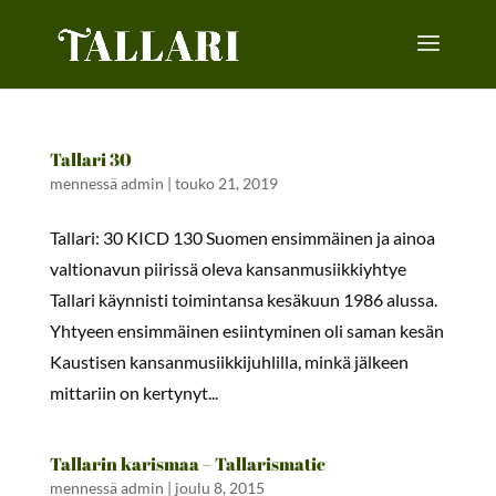
Tallari 30
mennessä
admin
|
touko 21, 2019
Tallari: 30 KICD 130 Suomen ensimmäinen ja ainoa
valtionavun piirissä oleva kansanmusiikkiyhtye
Tallari käynnisti toimintansa kesäkuun 1986 alussa.
Yhtyeen ensimmäinen esiintyminen oli saman kesän
Kaustisen kansanmusiikkijuhlilla, minkä jälkeen
mittariin on kertynyt...
Tallarin karismaa – Tallarismatic
mennessä
admin
|
joulu 8, 2015